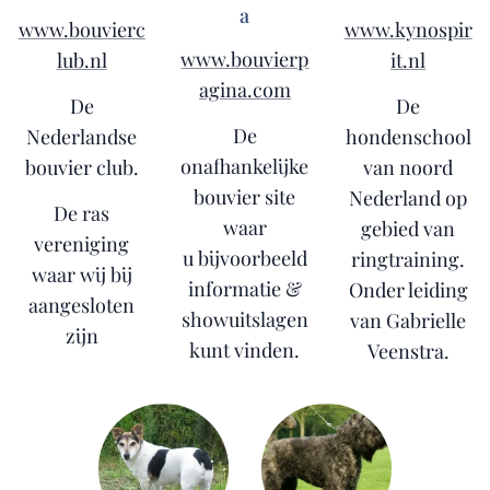
a
www.bouvierc
www.kynospir
www.bouvierp
lub.nl
it.nl
agina.com
De
De
De
Nederlandse
hondenschool
onafhankelijke
bouvier club.
van noord
bouvier site
Nederland op
De ras
waar
gebied van
vereniging
u bijvoorbeeld
ringtraining.
waar wij bij
informatie &
Onder leiding
aangesloten
showuitslagen
van Gabrielle
zijn
kunt vinden.
Veenstra.