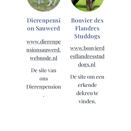
Dierenpensi
Bouvier des
on Sauwerd
Flandres
Studdogs
www.dierenpe
www.bouvierd
nsionsauwerd.
esflandresstud
webnode.nl
dogs.nl
De site van
De site om een
ons
erkende
Dierenpension
dekreu te
.
vinden.